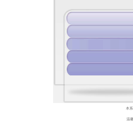
本系
温馨