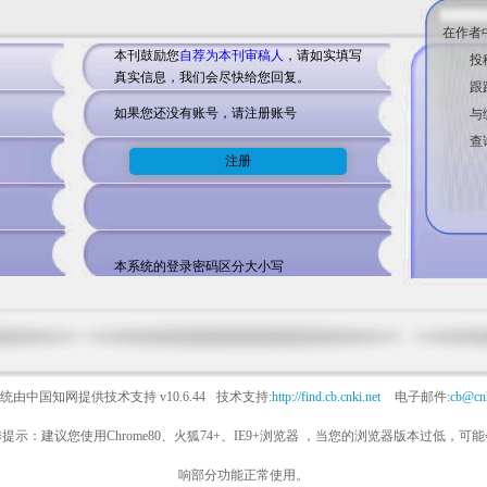
在作者
本刊鼓励您
自荐为本刊审稿人
，请如实填写
投
真实信息，我们会尽快给您回复。
跟
如果您还没有账号，请注册账号
与
查
本系统的登录密码区分大小写
统由中国知网提供技术支持
v10.6.44
技术支持:
http://find.cb.cnki.net
电子邮件:
cb@cnk
提示：建议您使用Chrome80、火狐74+、IE9+浏览器 ，当您的浏览器版本过低，可
响部分功能正常使用。